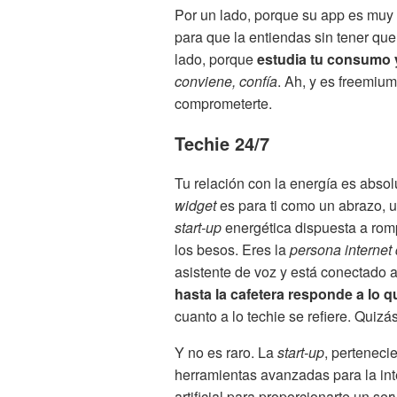
Por un lado, porque su app es muy 
para que la entiendas sin tener que 
lado, porque
estudia tu consumo y
conviene, confía
. Ah, y es freemium
comprometerte.
Techie 24/7
Tu relación con la energía es absol
widget
es para ti como un abrazo, u
start-up
energética dispuesta a rom
los besos. Eres la
persona internet
asistente de voz y está conectado a 
hasta la cafetera responde a lo qu
cuanto a lo techie se refiere. Quizá
Y no es raro. La
start-up
, perteneci
herramientas avanzadas para la int
artificial para proporcionarte un s