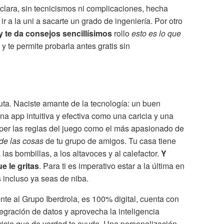
clara, sin tecnicismos ni complicaciones, hecha
ir a la uni a sacarte un grado de ingeniería. Por otro
 te da consejos sencillísimos
rollo
esto es lo que
 y te permite probarla antes gratis sin
uta. Naciste amante de la tecnología: un buen
na app intuitiva y efectiva como una caricia y una
per las reglas del juego como el más apasionado de
 de las cosas
de tu grupo de amigos. Tu casa tiene
las bombillas, a los altavoces y al calefactor.
Y
e le gritas
. Para ti es imperativo estar a la última en
s incluso ya seas de niba.
ente al Grupo Iberdrola, es 100% digital, cuenta con
egración de datos y aprovecha la inteligencia
ervicio que de verdad te ayude. Una personalización