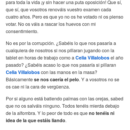
para toda la vida ¡y sin hacer una puta oposición! Que sí,
que sí, que vosotros renováis vuestro examen cada
cuatro años. Pero es que yo no os he votado ni os pienso
votar. No os váis a rascar los huevos con mi
consentimiento.
No es por la corrupción. ¿Sabéis lo que nos pasaría a
cualquiera de nosotros si nos pillaran jugando con la
tablet en horas de trabajo como a
Celia Villalobos
el año
pasado? ¿Sabéis acaso lo que nos pasaría si pillaran
Celia Villalobos
con las manos en la masa?
Básicamente
se nos caería el pelo
. Y a vosotros no se
os cae ni la cara de vergüenza.
Por si alguno está batiendo palmas con las orejas, sabed
que no os salváis ninguno. Todos tenéis mierda debajo
de la alfombra. Y lo peor de todo es que
no tenéis ni
idea de la que estáis liando
.