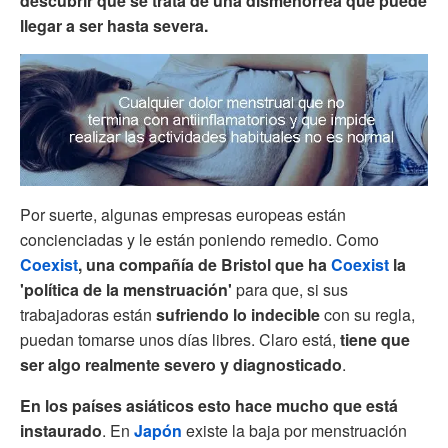
descubrir que se trata de una dismenorrea que puede
llegar a ser hasta severa.
Por suerte, algunas empresas europeas están
concienciadas y le están poniendo remedio. Como
Coexist
, una compañía de Bristol que ha
Coexist
la
'política de la menstruación'
para que, si sus
trabajadoras están
sufriendo lo indecible
con su regla,
puedan tomarse unos días libres. Claro está,
tiene que
ser algo realmente severo y diagnosticado
.
En los países asiáticos esto hace mucho que está
instaurado
. En
Japón
existe la baja por menstruación