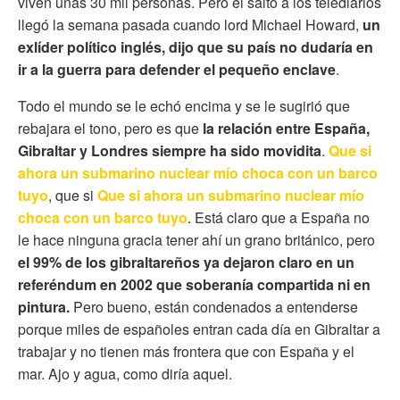
viven unas 30 mil personas. Pero el salto a los telediarios
llegó la semana pasada cuando lord Michael Howard,
un
exlíder político inglés, dijo que su país no dudaría en
ir a la guerra para defender el pequeño enclave
.
Todo el mundo se le echó encima y se le sugirió que
rebajara el tono, pero es que
la relación entre España,
Gibraltar y Londres siempre ha sido movidita
.
Que si
ahora un submarino nuclear mío choca con un barco
tuyo
, que si
Que si ahora un submarino nuclear mío
choca con un barco tuyo
. Está claro que a España no
le hace ninguna gracia tener ahí un grano británico, pero
el 99% de los gibraltareños ya dejaron claro en un
referéndum en 2002 que soberanía compartida ni en
pintura.
Pero bueno, están condenados a entenderse
porque miles de españoles entran cada día en Gibraltar a
trabajar y no tienen más frontera que con España y el
mar. Ajo y agua, como diría aquel.