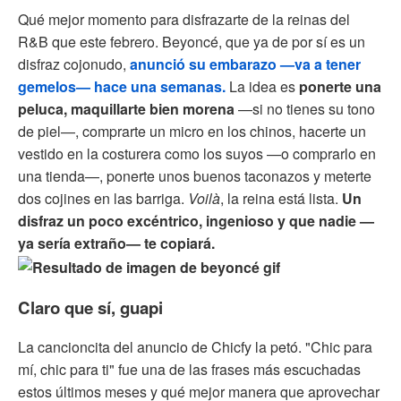
Qué mejor momento para disfrazarte de la reinas del
R&B que este febrero. Beyoncé, que ya de por sí es un
disfraz cojonudo,
anunció su embarazo —va a tener
gemelos— hace una semanas.
La idea es
ponerte una
peluca, maquillarte bien morena
—si no tienes su tono
de piel—, comprarte un micro en los chinos, hacerte un
vestido en la costurera como los suyos —o comprarlo en
una tienda—, ponerte unos buenos taconazos y meterte
dos cojines en las barriga.
Voilà
, la reina está lista.
Un
disfraz un poco excéntrico, ingenioso y que nadie —
ya sería extraño— te copiará.
Claro que sí, guapi
La cancioncita del anuncio de Chicfy la petó. "Chic para
mí, chic para ti" fue una de las frases más escuchadas
estos últimos meses y qué mejor manera que aprovechar