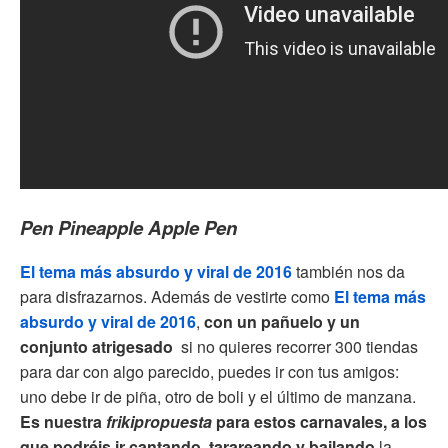
Pen Pineapple Apple Pen
El tema más absurdo y viral de 2016
también nos da
para disfrazarnos. Además de vestirte como
El tema más
absurdo y viral de 2016
,
con un pañuelo y un
conjunto atrigesado
si no quieres recorrer 300 tiendas
para dar con algo parecido, puedes ir con tus amigos:
uno debe ir de piña, otro de boli y el último de manzana.
Es nuestra
frikipropuesta
para estos carnavales, a los
que podréis ir cantando, tarareando y bailando
la