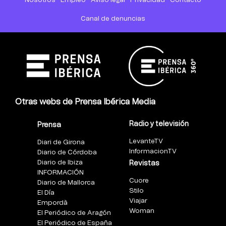
Nosotros
Empleo
Aviso legal
Privacidad
Contacto
Canal de denuncias
Otras webs de Prensa Ibérica Media
Radio y televisión
Prensa
LevanteTV
Diari de Girona
InformacionTV
Diario de Córdoba
Diario de Ibiza
Revistas
INFORMACIÓN
Cuore
Diario de Mallorca
Stilo
El Día
Viajar
Empordà
Woman
El Periódico de Aragón
El Periódico de España