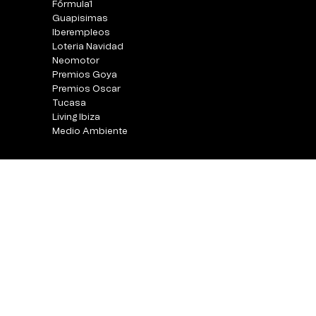
Fórmula1
Guapisimas
Iberempleos
Loteria Navidad
Neomotor
Premios Goya
Premios Oscar
Tucasa
Living Ibiza
Medio Ambiente