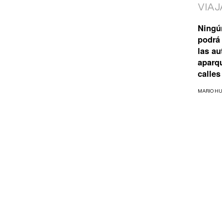
VIAJ
Ningú
podrá 
las a
aparq
calles
MARIO H