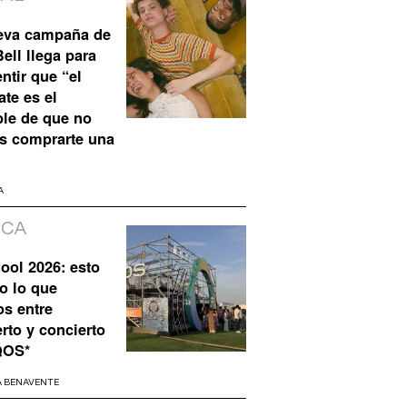
eva campaña de
ell llega para
ntir que “el
te es el
ble de que no
s comprarte una
A
ICA
ool 2026: esto
o lo que
os entre
rto y concierto
QOS*
A BENAVENTE