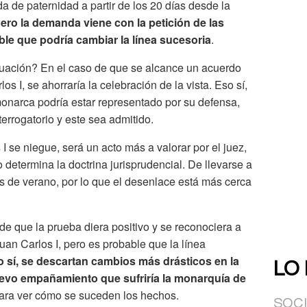
a de paternidad a partir de los 20 días desde la
ero la demanda viene con la petición de las
ble que podría cambiar la línea sucesoria
.
tuación? En el caso de que se alcance un acuerdo
os I, se ahorraría la celebración de la vista. Eso sí,
monarca podría estar representado por su defensa,
nterrogatorio y este sea admitido.
 se niegue, será un acto más a valorar por el juez,
o determina la doctrina jurisprudencial. De llevarse a
es de verano, por lo que el desenlace está más cerca
de que la prueba diera positivo y se reconociera a
an Carlos I, pero es probable que la línea
 sí, se descartan cambios más drásticos en la
LO
uevo empañamiento que sufriría la monarquía de
para ver cómo se suceden los hechos.
SOC