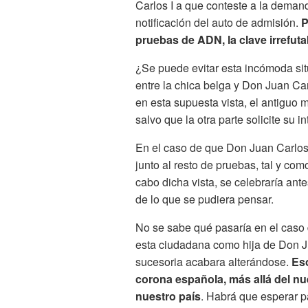
Carlos I a que conteste a la demand
notificación del auto de admisión.
P
pruebas de ADN, la clave irrefuta
¿Se puede evitar esta incómoda si
entre la chica belga y Don Juan Carl
en esta supuesta vista, el antiguo 
salvo que la otra parte solicite su i
En el caso de que Don Juan Carlos I
junto al resto de pruebas, tal y com
cabo dicha vista, se celebraría ant
de lo que se pudiera pensar.
No se sabe qué pasaría en el caso 
esta ciudadana como hija de Don Ju
sucesoria acabara alterándose.
Eso
corona española, más allá del n
nuestro país
. Habrá que esperar 