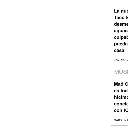
La nu
Taco B
desme
aguaca
culpa
pueda
casa”
JAVI MOR
MÚS
Mad C
es tod
hicim
concie
con I
CAROLIN