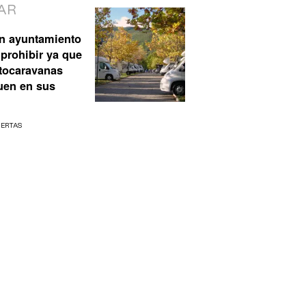
AR
n ayuntamiento
prohibir ya que
utocaravanas
uen en sus
UERTAS