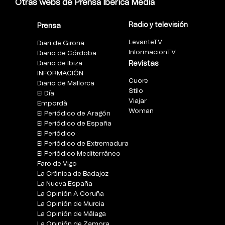
Otras webs de Prensa Ibérica Media
Radio y televisión
Prensa
LevanteTV
Diari de Girona
InformacionTV
Diario de Córdoba
Diario de Ibiza
Revistas
INFORMACIÓN
Cuore
Diario de Mallorca
Stilo
El Día
Viajar
Empordà
Woman
El Periódico de Aragón
El Periódico de España
El Periódico
El Periódico de Extremadura
El Periódico Mediterráneo
Faro de Vigo
La Crónica de Badajoz
La Nueva España
La Opinión A Coruña
La Opinión de Murcia
La Opinión de Málaga
La Opinión de Zamora