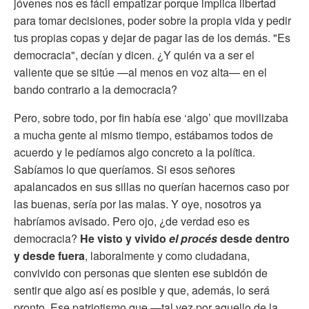
jóvenes nos es fácil empatizar porque implica libertad
para tomar decisiones, poder sobre la propia vida y pedir
tus propias copas y dejar de pagar las de los demás. "Es
democracia", decían y dicen. ¿Y quién va a ser el
valiente que se sitúe —al menos en voz alta— en el
bando contrario a la democracia?
Pero, sobre todo, por fin había ese ‘algo’ que movilizaba
a mucha gente al mismo tiempo, estábamos todos de
acuerdo y le pedíamos algo concreto a la política.
Sabíamos lo que queríamos. Si esos señores
apalancados en sus sillas no querían hacernos caso por
las buenas, sería por las malas. Y oye, nosotros ya
habríamos avisado. Pero ojo, ¿de verdad eso es
democracia?
He visto y vivido
el procés
desde dentro
y desde fuera
, laboralmente y como ciudadana,
convivido con personas que sienten ese subidón de
sentir que algo así es posible y que, además, lo será
pronto. Ese patriotismo que —tal vez por aquello de la