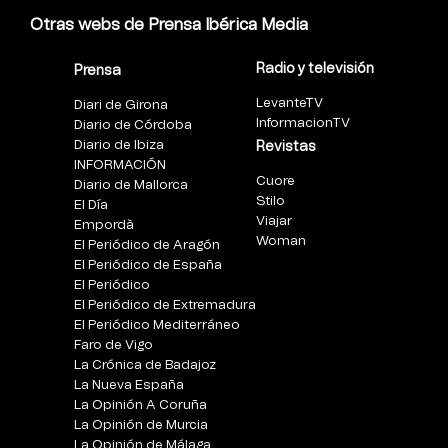
Otras webs de Prensa Ibérica Media
Radio y televisión
Prensa
LevanteTV
Diari de Girona
InformacionTV
Diario de Córdoba
Diario de Ibiza
Revistas
INFORMACIÓN
Cuore
Diario de Mallorca
Stilo
El Día
Viajar
Empordà
Woman
El Periódico de Aragón
El Periódico de España
El Periódico
El Periódico de Extremadura
El Periódico Mediterráneo
Faro de Vigo
La Crónica de Badajoz
La Nueva España
La Opinión A Coruña
La Opinión de Murcia
La Opinión de Málaga