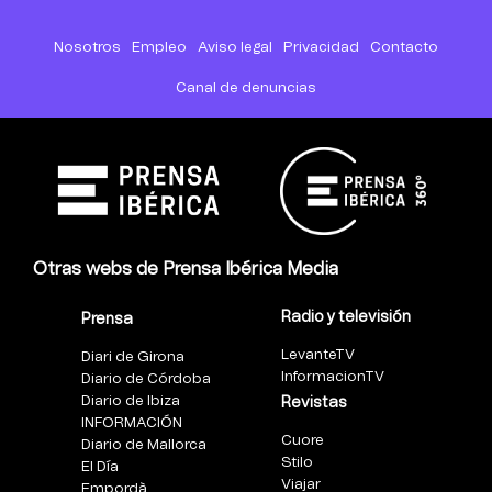
Nosotros
Empleo
Aviso legal
Privacidad
Contacto
Canal de denuncias
Otras webs de Prensa Ibérica Media
Radio y televisión
Prensa
LevanteTV
Diari de Girona
InformacionTV
Diario de Córdoba
Diario de Ibiza
Revistas
INFORMACIÓN
Cuore
Diario de Mallorca
Stilo
El Día
Viajar
Empordà