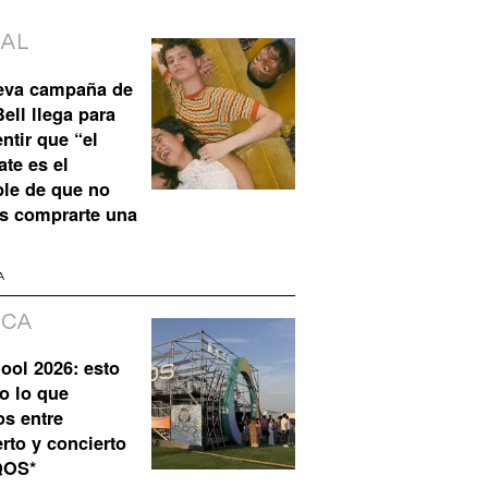
IAL
eva campaña de
ell llega para
ntir que “el
te es el
ble de que no
s comprarte una
A
ICA
ool 2026: esto
o lo que
os entre
rto y concierto
QOS*