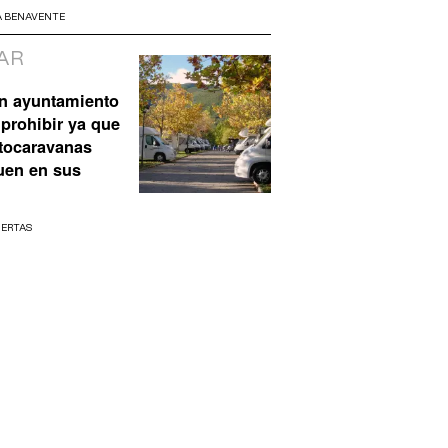
A BENAVENTE
AR
n ayuntamiento
prohibir ya que
utocaravanas
uen en sus
UERTAS