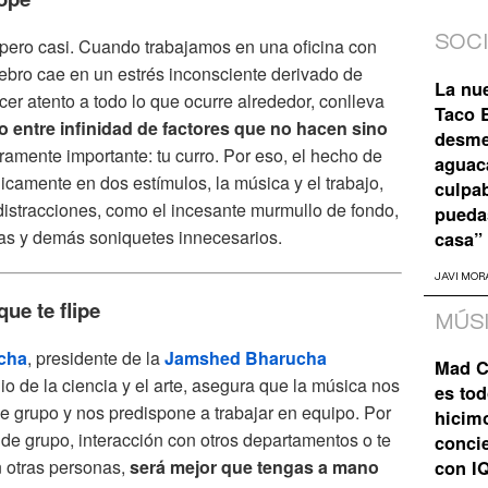
SOC
pero casi. Cuando trabajamos en una oficina con
ebro cae en un estrés inconsciente derivado de
La nu
er atento a todo lo que ocurre alrededor, conlleva
Taco B
o entre infinidad de factores que no hacen sino
desme
ramente importante: tu curro. Por eso, el hecho de
aguaca
icamente en dos estímulos, la música y el trabajo,
culpa
distracciones, como el incesante murmullo de fondo,
pueda
oras y demás soniquetes innecesarios.
casa”
JAVI MOR
ue te flipe
MÚS
cha
, presidente de la
Jamshed Bharucha
Mad C
o de la ciencia y el arte, asegura que la música nos
es tod
de grupo y nos predispone a trabajar en equipo. Por
hicim
s de grupo, interacción con otros departamentos o te
concie
n otras personas,
será mejor que tengas a mano
con I