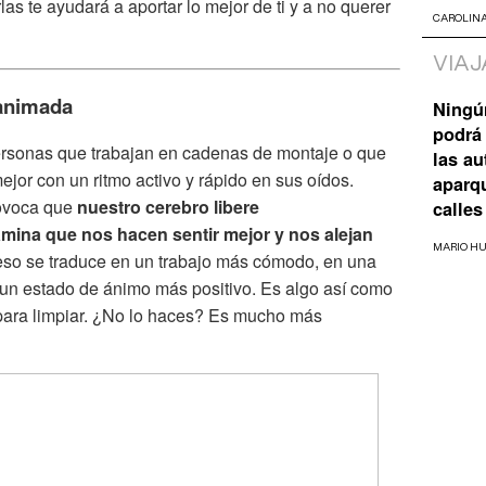
as te ayudará a aportar lo mejor de ti y a no querer
CAROLIN
VIAJ
 animada
Ningú
podrá 
rsonas que trabajan en cadenas de montaje o que
las a
jor con un ritmo activo y rápido en sus oídos.
aparq
rovoca que
nuestro cerebro libere
calles
ina que nos hacen sentir mejor y nos alejan
MARIO H
eso se traduce en un trabajo más cómodo, en una
 un estado de ánimo más positivo. Es algo así como
para limpiar. ¿No lo haces? Es mucho más