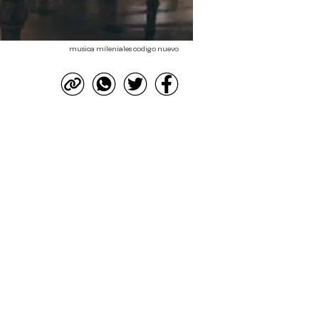
musica mileniales codigo nuevo