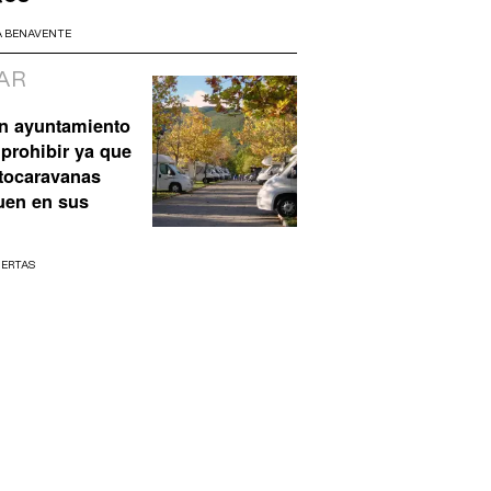
A BENAVENTE
AR
n ayuntamiento
prohibir ya que
utocaravanas
uen en sus
UERTAS