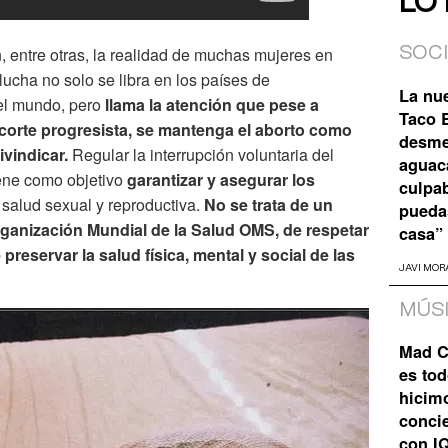
LO
, entre otras, la realidad de muchas mujeres en
SOC
lucha no solo se libra en los países de
La nu
del mundo, pero
llama la atención que pese a
Taco B
e corte progresista, se mantenga el aborto como
desme
ivindicar.
Regular la interrupción voluntaria del
aguaca
ene como objetivo
garantizar y asegurar los
culpa
salud sexual y reproductiva.
No se trata de un
pueda
rganización Mundial de la Salud OMS, de respetar
casa”
reservar la salud física, mental y social de las
JAVI MOR
MÚS
Mad C
es tod
hicim
concie
con I