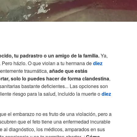
ido, tu padrastro o un amigo de la familia.
Ya,
 Pero házlo. O que violan a tu hermana de
diez
cientemente traumática,
añade que estás
tar, solo lo puedes hacer de forma clandestina
,
anitarias bastante deficientes... Las opciones son
iente riesgo para la salud, incluido la muerte o
diez
e el embarazo no es fruto de una violación, pero a
cubren que el feto tiene una enfermedad incurable
se al diagnóstico, los médicos, amparados en sus
de conciencia y no te permiten abortar. ¿
Cómo