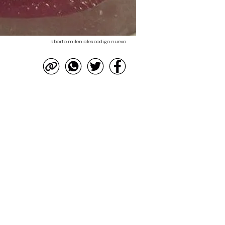
aborto mileniales codigo nuevo