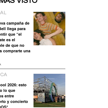
 MÁS VISTO
IAL
eva campaña de
ell llega para
ntir que “el
te es el
ble de que no
s comprarte una
A
ICA
ool 2026: esto
o lo que
os entre
rto y concierto
QOS*