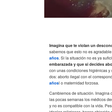
Imagina que te violan un desconoc
sabemos que esto no es agradable.
años
. Si la situación no es ya sufi
embarazada y que si decides abor
con unas condiciones higiénicas y s
dos: aborto ilegal con el correspond
años
l o maternidad forzosa.
Cambiemos de situación. Imagina qu
las pocas semanas los médicos des
y no es compatible con la vida. Pe
ideales religiosos, hacen objeción 