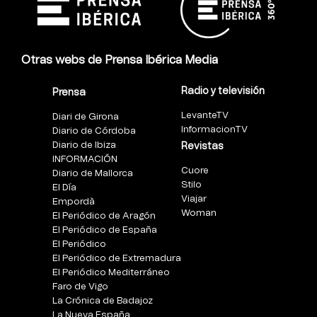
Otras webs de Prensa Ibérica Media
Radio y televisión
Prensa
LevanteTV
Diari de Girona
InformacionTV
Diario de Córdoba
Diario de Ibiza
Revistas
INFORMACIÓN
Cuore
Diario de Mallorca
Stilo
El Día
Viajar
Empordà
Woman
El Periódico de Aragón
El Periódico de España
El Periódico
El Periódico de Extremadura
El Periódico Mediterráneo
Faro de Vigo
La Crónica de Badajoz
La Nueva España