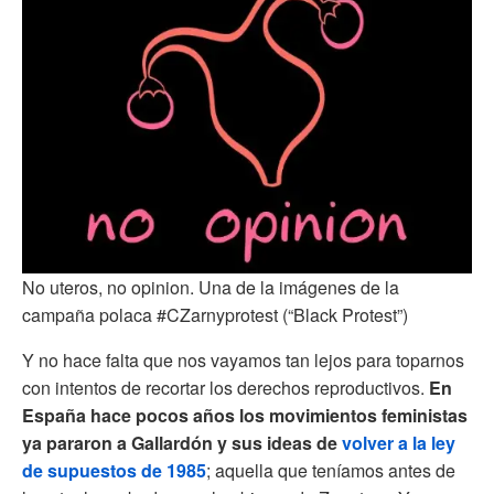
No uteros, no opinion. Una de la imágenes de la
campaña polaca #CZarnyprotest (“Black Protest”)
Y no hace falta que nos vayamos tan lejos para toparnos
con intentos de recortar los derechos reproductivos.
En
España hace pocos años los movimientos feministas
ya pararon a Gallardón y sus ideas de
volver a la ley
de supuestos de 1985
; aquella que teníamos antes de