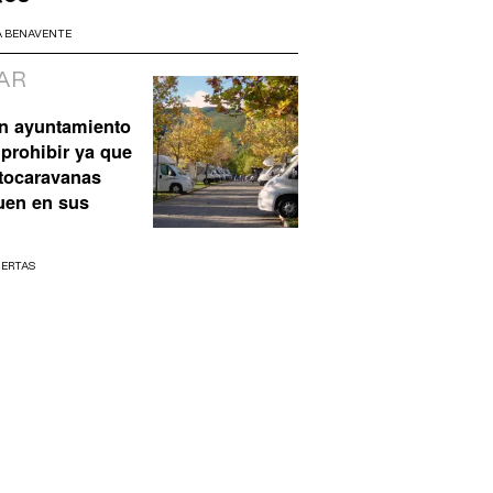
A BENAVENTE
AR
n ayuntamiento
prohibir ya que
utocaravanas
uen en sus
UERTAS