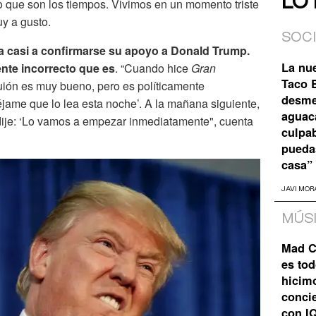
LO
o que son los tiempos. Vivimos en un momento triste
uy a gusto.
SOC
ga casi a confirmarse su apoyo a Donald Trump.
La nu
mente incorrecto que es
. “Cuando hice
Gran
Taco B
guión es muy bueno, pero es políticamente
desme
Déjame que lo lea esta noche’. A la mañana siguiente,
aguaca
 le dije: ‘Lo vamos a empezar inmediatamente", cuenta
culpa
pueda
casa”
JAVI MOR
MÚS
Mad C
es tod
hicim
concie
con I