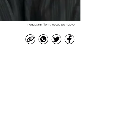
nenazas mileniales codigo nuevo