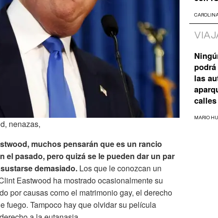
CAROLIN
VIAJ
Ningú
podrá 
las a
aparq
calles
MARIO H
od, nenazas,
Eastwood, muchos pensarán que es un rancio
 el pasado, pero quizá se le pueden dar un par
 asustarse demasiado.
Los que le conozcan un
. Clint Eastwood ha mostrado ocasionalmente su
do por causas como el matrimonio gay, el derecho
 de fuego. Tampoco hay que olvidar su película
derecho a la eutanasia.