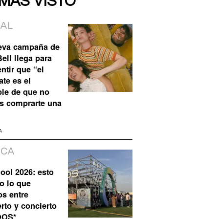
 MÁS VISTO
IAL
eva campaña de
ell llega para
ntir que “el
te es el
ble de que no
s comprarte una
A
ICA
ool 2026: esto
o lo que
os entre
rto y concierto
QOS*