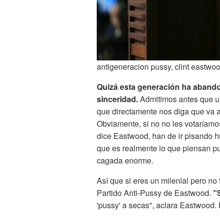
antigeneracion pussy, clint eastwo
Quizá esta generación ha abando
sinceridad.
Admitimos antes que un
que directamente nos diga que va a
Obviamente, si no no les votaríam
dice Eastwood, han de ir pisando h
que es realmente lo que piensan pu
cagada enorme.
Así que si eres un milenial pero no 
Partido Anti-Pussy de Eastwood.
"
'pussy' a secas", aclara Eastwood. 