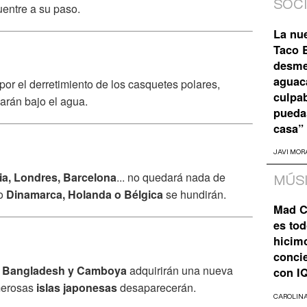
SOC
entre a su paso.
La nu
Taco B
desme
aguaca
or el derretimiento de los casquetes polares,
culpa
rán bajo el agua.
pueda
casa”
JAVI MOR
ia, Londres, Barcelona
... no quedará nada de
MÚS
mo
Dinamarca, Holanda o Bélgica
se hundirán.
Mad C
es tod
hicim
concie
m, Bangladesh y Camboya
adquirirán una nueva
con I
merosas
islas japonesas
desaparecerán.
CAROLIN