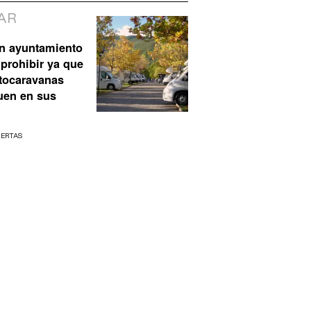
AR
n ayuntamiento
prohibir ya que
utocaravanas
uen en sus
UERTAS