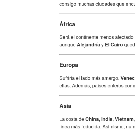
consigo muchas ciudades que encu
África
Será el continente menos afectado p
aunque
Alejandría
y
El Cairo
queda
Europa
Sufriría el lado más amargo.
Venec
ellas. Además, países enteros co
Asia
La costa de
China, India, Vietna
línea más reducida. Asimismo, nu