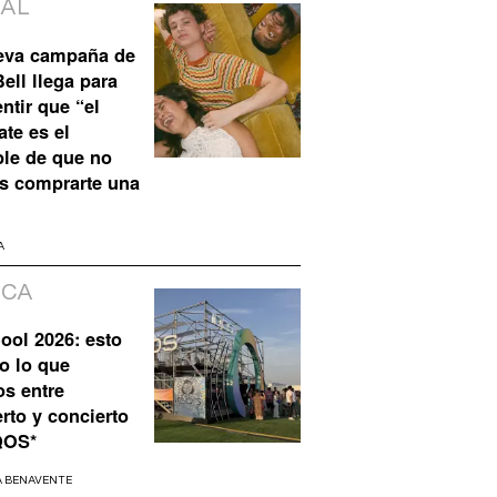
IAL
eva campaña de
ell llega para
ntir que “el
te es el
ble de que no
s comprarte una
A
ICA
ool 2026: esto
o lo que
os entre
rto y concierto
QOS*
A BENAVENTE