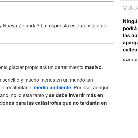
VIAJ
Ningú
y Nueva Zelanda? La respuesta es dura y tajante:
podrá 
las a
aparq
calles
MARIO H
iento glaciar propiciará un derretimiento
masivo
.
an sencillo y mucho menos en un mundo tan
ue recalentar el
medio ambiente
. Por eso, aunque
ano, no lo está tanto y
se debe invertir más en
ciones para las catástrofes que no tardarán en