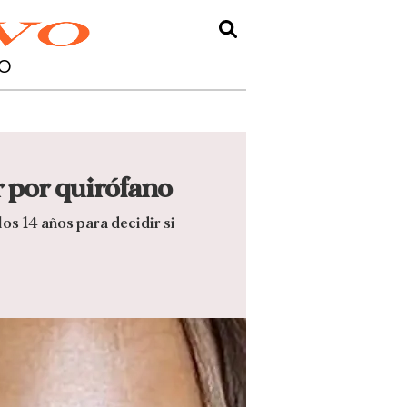
O
r por quirófano
os 14 años para decidir si