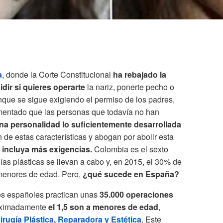
a
, donde la Corte Constitucional
ha rebajado la
idir si quieres operarte
la nariz, ponerte pecho o
nque se sigue exigiendo el permiso de los padres,
mentado que las personas que todavía no han
a personalidad lo suficientemente desarrollada
de estas características y abogan por abolir esta
 incluya más exigencias.
Colombia es el sexto
as plásticas se llevan a cabo y, en 2015, el 30% de
 menores de edad. Pero,
¿qué sucede en España?
anos españoles practican unas
35.000 operaciones
roximadamente
el 1,5 son a menores de edad
,
rugía Plástica, Reparadora y Estética
. Este