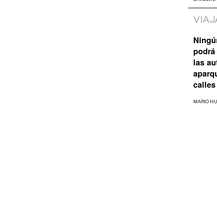
VIAJ
Ningú
podrá 
las a
aparq
calles
MARIO H