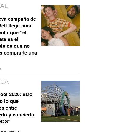
IAL
eva campaña de
ell llega para
ntir que “el
te es el
ble de que no
s comprarte una
A
ICA
ool 2026: esto
o lo que
os entre
rto y concierto
QOS*
A BENAVENTE