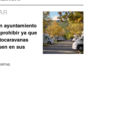
AR
n ayuntamiento
prohibir ya que
utocaravanas
uen en sus
UERTAS