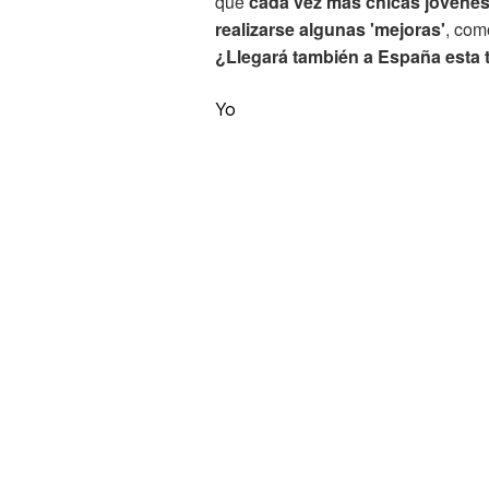
que
cada vez más chicas jóvenes
realizarse algunas 'mejoras'
, com
¿Llegará también a España esta
Yo