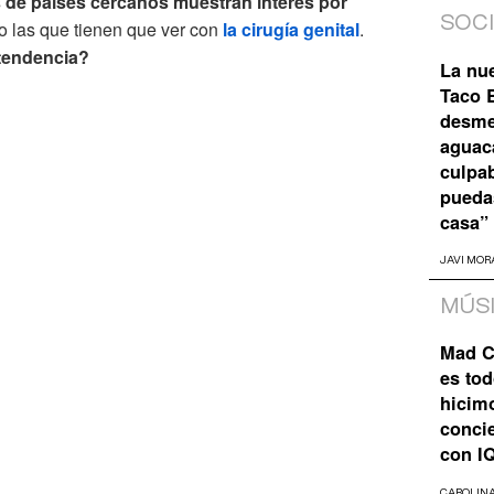
 de países cercanos muestran interés por
SOC
o las que tienen que ver con
la cirugía genital
.
 tendencia?
La nu
Taco B
desme
aguaca
culpa
pueda
casa”
JAVI MOR
MÚS
Mad C
es tod
hicim
concie
con I
CAROLIN