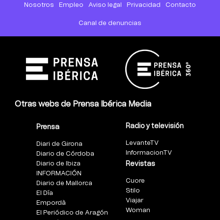
Nosotros
Empleo
Aviso legal
Privacidad
Contacto
Canal de denuncias
Otras webs de Prensa Ibérica Media
Radio y televisión
Prensa
LevanteTV
Diari de Girona
InformacionTV
Diario de Córdoba
Diario de Ibiza
Revistas
INFORMACIÓN
Cuore
Diario de Mallorca
Stilo
El Día
Viajar
Empordà
Woman
El Periódico de Aragón