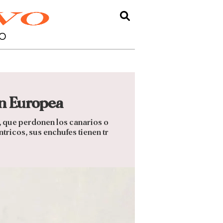
O
ón Europea
o, que perdonen los canarios o
tricos, sus enchufes tienen tr