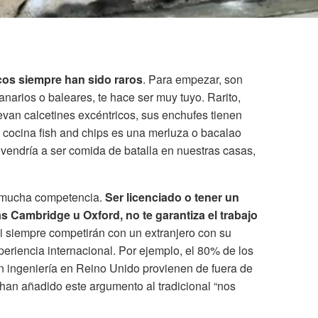
icos siempre han sido raros
. Para empezar, son
anarios o baleares, te hace ser muy tuyo. Rarito,
evan calcetines excéntricos, sus enchufes tienen
 su cocina fish and chips es una merluza o bacalao
 vendría a ser comida de batalla en nuestras casas,
en mucha competencia.
Ser licenciado o tener un
as Cambridge u Oxford, no te garantiza el trabajo
i siempre competirán con un extranjero con su
riencia internacional. Por ejemplo, el 80% de los
n ingeniería en Reino Unido provienen de fuera de
 han añadido este argumento al tradicional “nos