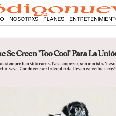
YO
NOSOTRXS
PLANES
ENTRETENIMIENT
ue Se Creen 'Too Cool' Para La Uni
cos siempre han sido raros. Para empezar, son una isla. Y es
rito, vaya. Conducen por la izquierda, llevan calcetines excén