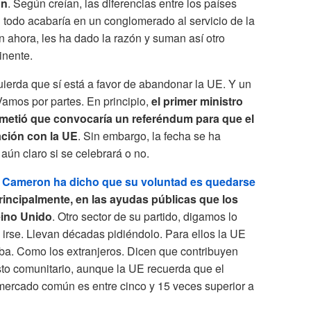
ún
. Según creían, las diferencias entre los países
 todo acabaría en un conglomerado al servicio de la
 ahora, les ha dado la razón y suman así otro
inente.
zquierda que sí está a favor de abandonar la UE. Y un
Vamos por partes. En principio,
el primer ministro
etió que convocaría un referéndum para que el
ación con la UE
. Sin embargo, la fecha se ha
aún claro si se celebrará o no.
.
Cameron ha dicho que su voluntad es quedarse
principalmente, en las ayudas públicas que los
eino Unido
. Otro sector de su partido, digamos lo
n irse. Llevan décadas pidiéndolo. Para ellos la UE
oba. Como los extranjeros. Dicen que contribuyen
to comunitario, aunque la UE recuerda que el
mercado común es entre cinco y 15 veces superior a