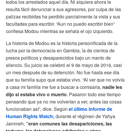
todos los arrestados aquel día. Ni siquiera ahora le
resulta fácil denunciar a sus agresores, por culpa de las
palizas recibidas ha perdido parcialmente la vista y sus
facultades para escribir. “Aun no puedo escribir bien”
confiesa Modou mientras se señala el ojo izquierdo.
La historia de Modou es la historia personificada de la
lucha por la democracia en Gambia, la de cientos de
presos políticos y desaparecidos bajo un manto de
silencio. Su juicio se celebró el 9 de mayo de 2016, casi
un mes después de su detención. No fue hasta ese día
que su familia supo que estaba vivo. “Al ver que no volvía
a casa mi familia me fue a buscar a comisaría,
nadie les
dijo si estaba vivo o muerto
. Pasaron todo ese tiempo
pensando que ya no me volverían a ver, antes las cosas
funcionaban así”, dice. Según
el último informe de
Human Rights Watch;
durante el régimen de Yahya
Jammeh,
“eran comunes las desapariciones, las
torturas, las detenciones arbitrarias y otras