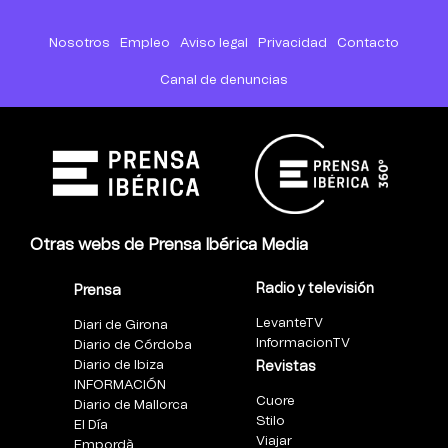
Nosotros
Empleo
Aviso legal
Privacidad
Contacto
Canal de denuncias
Otras webs de Prensa Ibérica Media
Radio y televisión
Prensa
LevanteTV
Diari de Girona
InformacionTV
Diario de Córdoba
Diario de Ibiza
Revistas
INFORMACIÓN
Cuore
Diario de Mallorca
Stilo
El Día
Viajar
Empordà