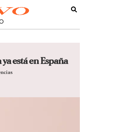
O
 ya está en España
encias