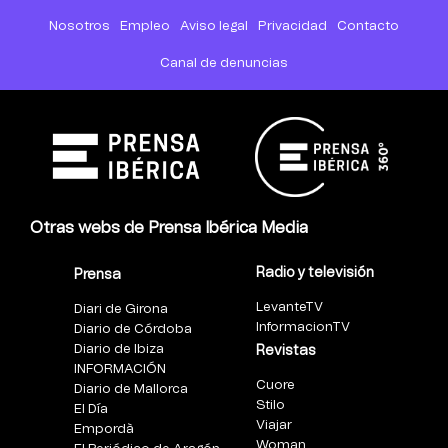
Nosotros
Empleo
Aviso legal
Privacidad
Contacto
Canal de denuncias
Otras webs de Prensa Ibérica Media
Radio y televisión
Prensa
LevanteTV
Diari de Girona
InformacionTV
Diario de Córdoba
Diario de Ibiza
Revistas
INFORMACIÓN
Cuore
Diario de Mallorca
Stilo
El Día
Viajar
Empordà
Woman