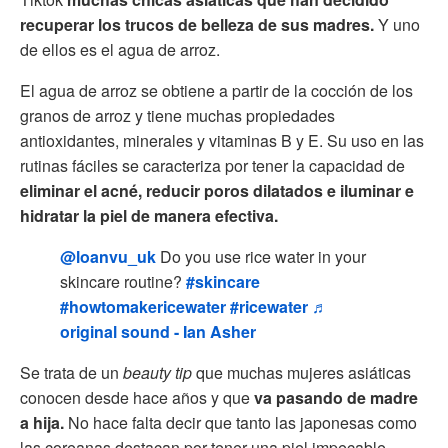
recuperar los trucos de belleza de sus madres.
Y uno
de ellos es el agua de arroz.
El agua de arroz se obtiene a partir de la cocción de los
granos de arroz y tiene muchas propiedades
antioxidantes, minerales y vitaminas B y E. Su uso en las
rutinas fáciles se caracteriza por tener la capacidad de
eliminar el acné, reducir poros dilatados e iluminar e
hidratar la piel de manera efectiva.
@loanvu_uk
Do you use rice water in your
skincare routine?
#skincare
#howtomakericewater
#ricewater
♬
original sound - Ian Asher
Se trata de un
beauty tip
que muchas mujeres asiáticas
conocen desde hace años y que
va pasando de madre
a hija.
No hace falta decir que tanto las japonesas como
las coreanas destacan por tener una piel impecable.