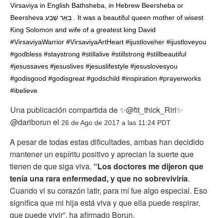
Virsaviya in English Bathsheba, in Hebrew Beersheba or
Beersheva בְּאֵר שֶׁבַע . It was a beautiful queen mother of wisest
King Solomon and wife of a greatest king David
#VirsaviyaWarrior #VirsaviyaArtHeart #ijustloveher #ijustloveyou
#godbless #staystrong #stillalive #stillstrong #stillbeautiful
#jesussaves #jesuslives #jesuslifestyle #jesuslovesyou
#godisgood #godisgreat #godschild #inspiration #prayerworks
#ibelieve
Una publicación compartida de ✨@fit_thick_Riri✨
@dariborun el
26 de Ago de 2017 a las 11:24 PDT
A pesar de todas estas dificultades, ambas han decidido
mantener un espíritu positivo y aprecian la suerte que
tienen de que siga viva.
“Los doctores me dijeron que
tenía una rara enfermedad, y que no sobreviviría
.
Cuando vi su corazón latir, para mí fue algo especial. Eso
significa que mi hija está viva y que ella puede respirar,
que puede vivir”, ha afirmado Borun.