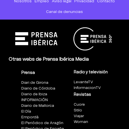
Nosotros
Empleo
Aviso legal
Privacidad
Contacto
Canal de denuncias
Otras webs de Prensa Ibérica Media
Radio y televisión
Prensa
LevanteTV
Diari de Girona
InformacionTV
Diario de Córdoba
Diario de Ibiza
Revistas
INFORMACIÓN
Cuore
Diario de Mallorca
Stilo
El Día
Viajar
Empordà
Woman
El Periódico de Aragón
El Periódico de España