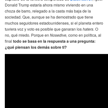
Donald Trump estaría ahora mismo viviendo en una
choza de barro, relegado a la casta más baja de la
sociedad. Que, aunque se ha demostrado que tiene
muchos seguidores estadounidenses, si el planeta entero
tuviera voz y voto es posible que ganaran los
haters
. O
no, qué miedo. Porque en
Nosedive,
como en política, al
final
todo se basa en la respuesta a una pregunta:
¿qué piensan los demás sobre ti?