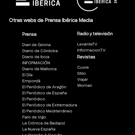
Otras webs de Prensa Ibérica Media
Radio y televisión
Prensa
LevanteTV
Diari de Girona
InformacionTV
Diario de Córdoba
Diario de Ibiza
Revistas
INFORMACIÓN
Cuore
Diario de Mallorca
Stilo
El Día
Viajar
Empordà
Woman
El Periódico de Aragón
El Periódico de España
El Periódico
El Periódico de Extremadura
El Periódico Mediterráneo
Faro de Vigo
La Crónica de Badajoz
La Nueva España