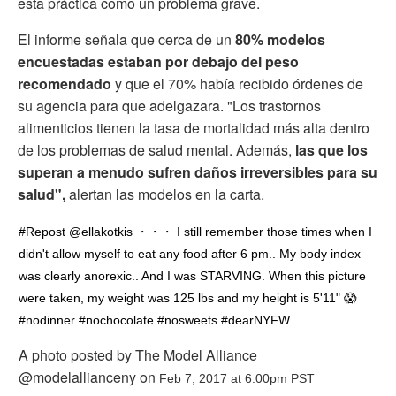
esta práctica como un problema grave.
El informe señala que cerca de un
80% modelos
encuestadas estaban por debajo del peso
recomendado
y que el 70% había recibido órdenes de
su agencia para que adelgazara. "Los trastornos
alimenticios tienen la tasa de mortalidad más alta dentro
de los problemas de salud mental. Además,
las que los
superan a menudo sufren daños irreversibles para su
salud",
alertan las modelos en la carta.
#Repost @ellakotkis ・・・ I still remember those times when I
didn't allow myself to eat any food after 6 pm.. My body index
was clearly anorexic.. And I was STARVING. When this picture
were taken, my weight was 125 lbs and my height is 5'11" 😱
#nodinner #nochocolate #nosweets #dearNYFW
A photo posted by The Model Alliance
@modelallianceny on
Feb 7, 2017 at 6:00pm PST