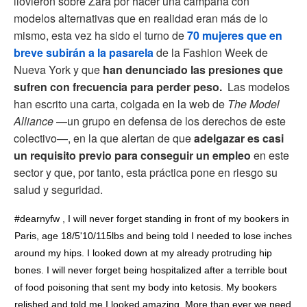
llovieron sobre Zara por hacer una campaña con
modelos alternativas que en realidad eran más de lo
mismo, esta vez ha sido el turno de
70 mujeres que en
breve subirán a la pasarela
de la Fashion Week de
Nueva York y que
han denunciado las presiones que
sufren con frecuencia para perder peso.
Las modelos
han escrito una carta, colgada en la web de
The Model
Alliance
—un grupo en defensa de los derechos de este
colectivo—, en la que alertan de que
adelgazar es casi
un requisito previo para conseguir un empleo
en este
sector y que, por tanto, esta práctica pone en riesgo su
salud y seguridad.
#dearnyfw , I will never forget standing in front of my bookers in
Paris, age 18/5'10/115lbs and being told I needed to lose inches
around my hips. I looked down at my already protruding hip
bones. I will never forget being hospitalized after a terrible bout
of food poisoning that sent my body into ketosis. My bookers
relished and told me I looked amazing. More than ever we need