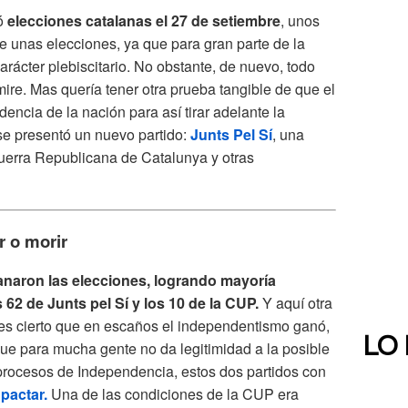
ó
elecciones catalanas el 27 de setiembre
, unos
 unas elecciones, ya que para gran parte de la
arácter plebiscitario. No obstante, de nuevo, todo
ire. Mas quería tener otra prueba tangible de que el
ncia de la nación para así tirar adelante la
se presentó un nuevo partido:
Junts Pel Sí
, una
uerra Republicana de Catalunya y otras
r o morir
anaron las elecciones, logrando mayoría
62 de Junts pel Sí y los 10 de la CUP.
Y aquí otra
n es cierto que en escaños el independentismo ganó,
LO
que para mucha gente no da legitimidad a la posible
 procesos de Independencia, estos dos partidos con
pactar.
Una de las condiciones de la CUP era