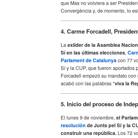
que Mas no volviera a ser Presiden
Convergència y, de momento, lo es
4. Carme Forcadell, Presiden
La
exlíder de la Asamblea Naciona
Sí en las últimas elecciones
,
Carm
Parlament de Catalunya
con 77 vo
Sí y la CUP, que fueron aportados 
Forcadell empezó su mandato con u
acabó con las palabras "
viva la R
5. Inicio del proceso de Ind
El lunes 9 de noviembre,
el Parla
resolución
de Junts pel Sí y la C
construir una república.
Los 72 vo