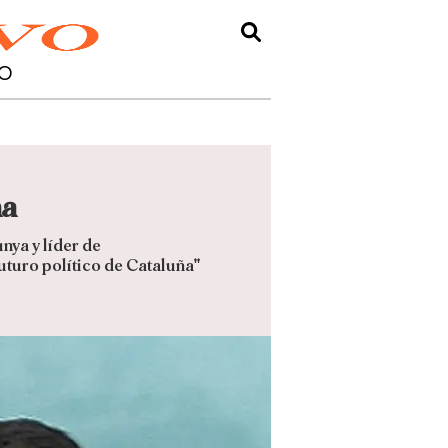
O
ña
nya y líder de
uturo político de Cataluña"