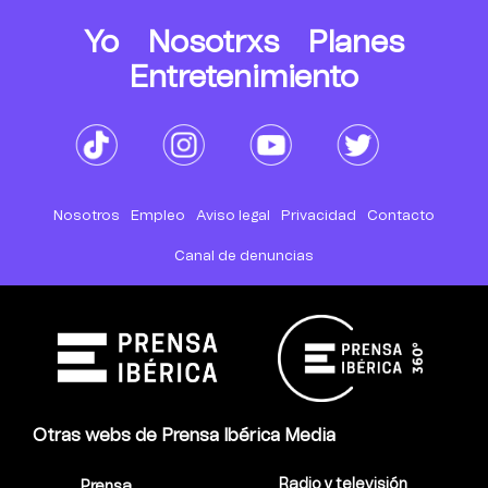
Yo
Nosotrxs
Planes
Entretenimiento
Nosotros
Empleo
Aviso legal
Privacidad
Contacto
Canal de denuncias
Otras webs de Prensa Ibérica Media
Radio y televisión
Prensa