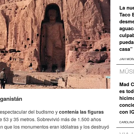
La nu
Taco B
desme
aguaca
culpa
pueda
casa”
JAVI MOR
MÚS
Mad C
es tod
ganistán
hicim
concie
espectacular del budismo y
contenía las figuras
con I
e 53 y 35 metros. Sobrevivió más de 1.500 años
CAROLIN
on que los monumentos eran idólatras y los destruyó