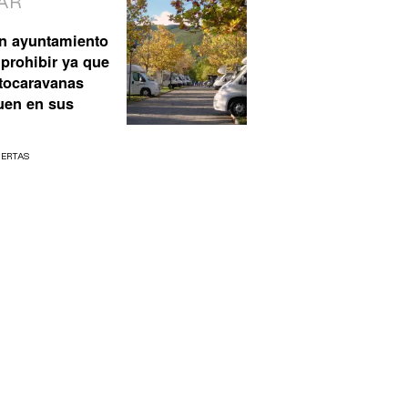
AR
n ayuntamiento
prohibir ya que
utocaravanas
uen en sus
UERTAS