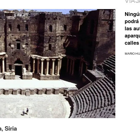
VIAJ
Ningú
podrá 
las a
aparq
calles
MARIO H
, Siria