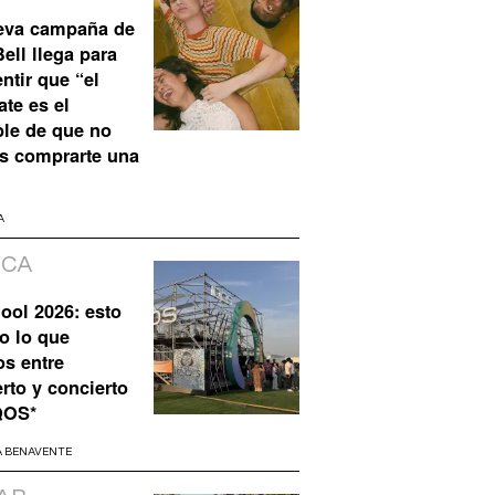
eva campaña de
ell llega para
ntir que “el
te es el
ble de que no
s comprarte una
A
ICA
ool 2026: esto
o lo que
os entre
rto y concierto
QOS*
A BENAVENTE