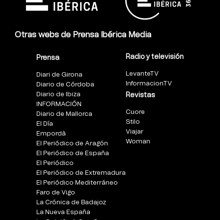
Otras webs de Prensa Ibérica Media
Radio y televisión
Prensa
LevanteTV
Diari de Girona
InformacionTV
Diario de Córdoba
Diario de Ibiza
Revistas
INFORMACIÓN
Cuore
Diario de Mallorca
Stilo
El Día
Viajar
Empordà
Woman
El Periódico de Aragón
El Periódico de España
El Periódico
El Periódico de Extremadura
El Periódico Mediterráneo
Faro de Vigo
La Crónica de Badajoz
La Nueva España