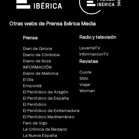
Otras webs de Prensa Ibérica Media
Radio y televisión
Prensa
LevanteTV
Diari de Girona
InformacionTV
Diario de Córdoba
Diario de Ibiza
Revistas
INFORMACIÓN
Cuore
Diario de Mallorca
Stilo
El Día
Viajar
Empordà
Woman
El Periódico de Aragón
El Periódico de España
El Periódico
El Periódico de Extremadura
El Periódico Mediterráneo
Faro de Vigo
La Crónica de Badajoz
La Nueva España