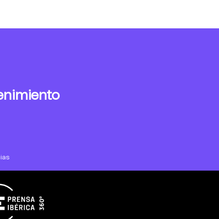
enimiento
ias