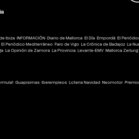
ia
de Ibiza
INFORMACIÓN
Diario de Mallorca
El Día
Empordà
El Periódi
El Periódico Mediterráneo
Faro de Vigo
La Crónica de Badajoz
La Nu
ga
La Opinión de Zamora
La Provincia
Levante-EMV
Mallorca Zeitung
órmula1
Guapisimas
Iberempleos
Loteria Navidad
Neomotor
Premio