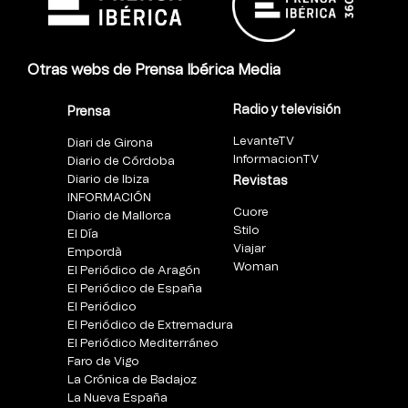
Otras webs de Prensa Ibérica Media
Radio y televisión
Prensa
LevanteTV
Diari de Girona
InformacionTV
Diario de Córdoba
Diario de Ibiza
Revistas
INFORMACIÓN
Cuore
Diario de Mallorca
Stilo
El Día
Viajar
Empordà
Woman
El Periódico de Aragón
El Periódico de España
El Periódico
El Periódico de Extremadura
El Periódico Mediterráneo
Faro de Vigo
La Crónica de Badajoz
La Nueva España