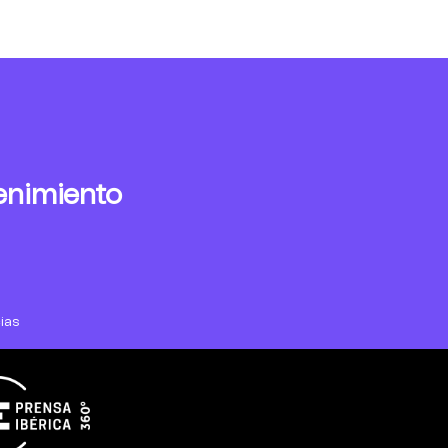
enimiento
ias