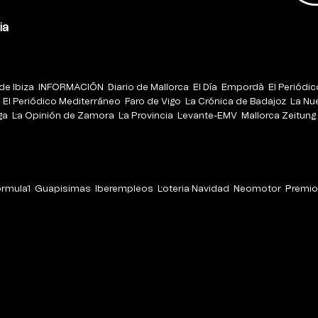
ia
de Ibiza
INFORMACIÓN
Diario de Mallorca
El Día
Empordà
El Periódi
El Periódico Mediterráneo
Faro de Vigo
La Crónica de Badajoz
La Nu
ga
La Opinión de Zamora
La Provincia
Levante-EMV
Mallorca Zeitung
órmula1
Guapisimas
Iberempleos
Loteria Navidad
Neomotor
Premio