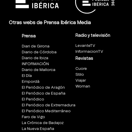
Otras webs de Prensa Ibérica Media
Radio y televisión
Prensa
LevanteTV
Diari de Girona
InformacionTV
Diario de Córdoba
Diario de Ibiza
Revistas
INFORMACIÓN
Cuore
Diario de Mallorca
Stilo
El Día
Viajar
Empordà
Woman
El Periódico de Aragón
El Periódico de España
El Periódico
El Periódico de Extremadura
El Periódico Mediterráneo
Faro de Vigo
La Crónica de Badajoz
La Nueva España