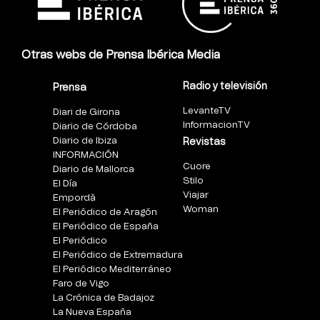
Otras webs de Prensa Ibérica Media
Radio y televisión
Prensa
LevanteTV
Diari de Girona
InformacionTV
Diario de Córdoba
Diario de Ibiza
Revistas
INFORMACIÓN
Cuore
Diario de Mallorca
Stilo
El Día
Viajar
Empordà
Woman
El Periódico de Aragón
El Periódico de España
El Periódico
El Periódico de Extremadura
El Periódico Mediterráneo
Faro de Vigo
La Crónica de Badajoz
La Nueva España