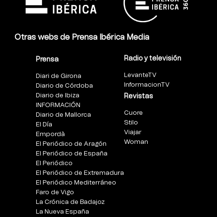
Otras webs de Prensa Ibérica Media
Radio y televisión
Prensa
LevanteTV
Diari de Girona
InformacionTV
Diario de Córdoba
Diario de Ibiza
Revistas
INFORMACIÓN
Cuore
Diario de Mallorca
Stilo
El Día
Viajar
Empordà
Woman
El Periódico de Aragón
El Periódico de España
El Periódico
El Periódico de Extremadura
El Periódico Mediterráneo
Faro de Vigo
La Crónica de Badajoz
La Nueva España