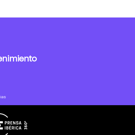
enimiento
ias