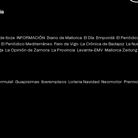
ia
de Ibiza
INFORMACIÓN
Diario de Mallorca
El Día
Empordà
El Periódi
El Periódico Mediterráneo
Faro de Vigo
La Crónica de Badajoz
La Nu
ga
La Opinión de Zamora
La Provincia
Levante-EMV
Mallorca Zeitung
órmula1
Guapisimas
Iberempleos
Loteria Navidad
Neomotor
Premio