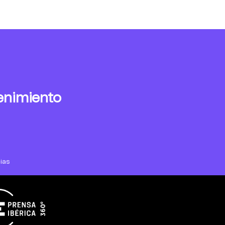
enimiento
ias