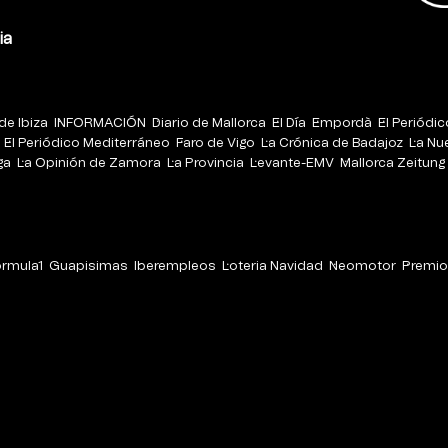
ia
de Ibiza
INFORMACIÓN
Diario de Mallorca
El Día
Empordà
El Periódi
El Periódico Mediterráneo
Faro de Vigo
La Crónica de Badajoz
La Nu
ga
La Opinión de Zamora
La Provincia
Levante-EMV
Mallorca Zeitung
órmula1
Guapisimas
Iberempleos
Loteria Navidad
Neomotor
Premio