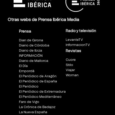
Otras webs de Prensa Ibérica Media
Radio y televisión
Prensa
LevanteTV
Diari de Girona
InformacionTV
Diario de Córdoba
Diario de Ibiza
Revistas
INFORMACIÓN
Cuore
Diario de Mallorca
Stilo
El Día
Viajar
Empordà
Woman
El Periódico de Aragón
El Periódico de España
El Periódico
El Periódico de Extremadura
El Periódico Mediterráneo
Faro de Vigo
La Crónica de Badajoz
La Nueva España