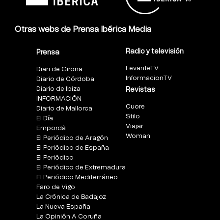
Otras webs de Prensa Ibérica Media
Radio y televisión
Prensa
LevanteTV
Diari de Girona
InformacionTV
Diario de Córdoba
Diario de Ibiza
Revistas
INFORMACIÓN
Cuore
Diario de Mallorca
Stilo
El Día
Viajar
Empordà
Woman
El Periódico de Aragón
El Periódico de España
El Periódico
El Periódico de Extremadura
El Periódico Mediterráneo
Faro de Vigo
La Crónica de Badajoz
La Nueva España
La Opinión A Coruña