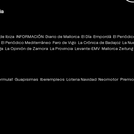
ia
de Ibiza
INFORMACIÓN
Diario de Mallorca
El Día
Empordà
El Periódi
El Periódico Mediterráneo
Faro de Vigo
La Crónica de Badajoz
La Nu
ga
La Opinión de Zamora
La Provincia
Levante-EMV
Mallorca Zeitung
órmula1
Guapisimas
Iberempleos
Loteria Navidad
Neomotor
Premio