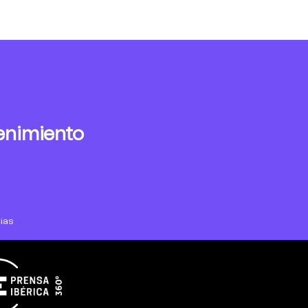
enimiento
ias