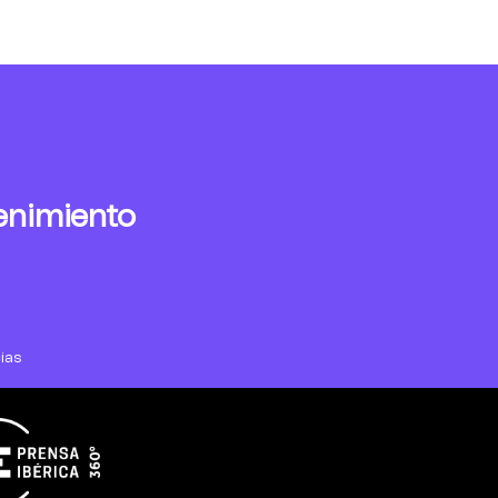
enimiento
ias