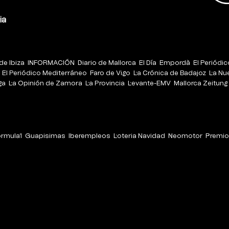
ia
de Ibiza
INFORMACIÓN
Diario de Mallorca
El Día
Empordà
El Periódi
El Periódico Mediterráneo
Faro de Vigo
La Crónica de Badajoz
La Nu
ga
La Opinión de Zamora
La Provincia
Levante-EMV
Mallorca Zeitung
órmula1
Guapisimas
Iberempleos
Loteria Navidad
Neomotor
Premio