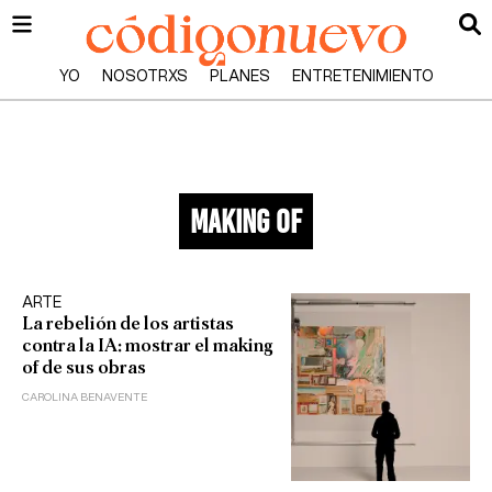
YO
NOSOTRXS
PLANES
ENTRETENIMIENTO
making of
ARTE
La rebelión de los artistas
contra la IA: mostrar el making
of de sus obras
CAROLINA BENAVENTE