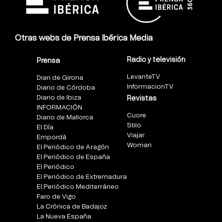
Otras webs de Prensa Ibérica Media
Radio y televisión
Prensa
LevanteTV
Diari de Girona
InformacionTV
Diario de Córdoba
Diario de Ibiza
Revistas
INFORMACIÓN
Cuore
Diario de Mallorca
Stilo
El Día
Viajar
Empordà
Woman
El Periódico de Aragón
El Periódico de España
El Periódico
El Periódico de Extremadura
El Periódico Mediterráneo
Faro de Vigo
La Crónica de Badajoz
La Nueva España