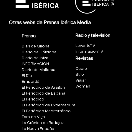
Otras webs de Prensa Ibérica Media
Radio y televisión
Prensa
LevanteTV
Diari de Girona
InformacionTV
Diario de Córdoba
Diario de Ibiza
Revistas
INFORMACIÓN
Cuore
Diario de Mallorca
Stilo
El Día
Viajar
Empordà
Woman
El Periódico de Aragón
El Periódico de España
El Periódico
El Periódico de Extremadura
El Periódico Mediterráneo
Faro de Vigo
La Crónica de Badajoz
La Nueva España