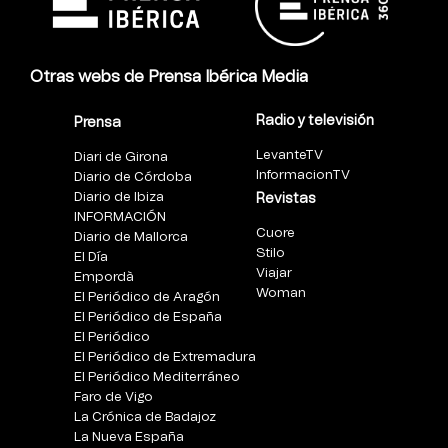
Otras webs de Prensa Ibérica Media
Radio y televisión
Prensa
LevanteTV
Diari de Girona
InformacionTV
Diario de Córdoba
Diario de Ibiza
Revistas
INFORMACIÓN
Cuore
Diario de Mallorca
Stilo
El Día
Viajar
Empordà
Woman
El Periódico de Aragón
El Periódico de España
El Periódico
El Periódico de Extremadura
El Periódico Mediterráneo
Faro de Vigo
La Crónica de Badajoz
La Nueva España