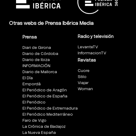
Otras webs de Prensa Ibérica Media
Radio y televisión
Prensa
LevanteTV
Diari de Girona
InformacionTV
Diario de Córdoba
Diario de Ibiza
Revistas
INFORMACIÓN
Cuore
Diario de Mallorca
Stilo
El Día
Viajar
Empordà
Woman
El Periódico de Aragón
El Periódico de España
El Periódico
El Periódico de Extremadura
El Periódico Mediterráneo
Faro de Vigo
La Crónica de Badajoz
La Nueva España