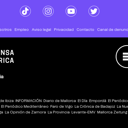
sotros
Empleo
Aviso legal
Privacidad
Contacto
Canal de denunc
ia
de Ibiza
INFORMACIÓN
Diario de Mallorca
El Día
Empordà
El Periódi
El Periódico Mediterráneo
Faro de Vigo
La Crónica de Badajoz
La Nu
ga
La Opinión de Zamora
La Provincia
Levante-EMV
Mallorca Zeitung