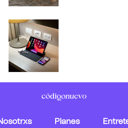
Nosotrxs
Planes
Entret