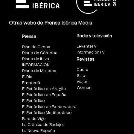
Otras webs de Prensa Ibérica Media
Radio y televisión
Prensa
LevanteTV
Diari de Girona
InformacionTV
Diario de Córdoba
Diario de Ibiza
Revistas
INFORMACIÓN
Cuore
Diario de Mallorca
Stilo
El Día
Viajar
Empordà
Woman
El Periódico de Aragón
El Periódico de España
El Periódico
El Periódico de Extremadura
El Periódico Mediterráneo
Faro de Vigo
La Crónica de Badajoz
La Nueva España