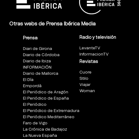
Otras webs de Prensa Ibérica Media
Radio y televisión
Prensa
LevanteTV
Diari de Girona
InformacionTV
Diario de Córdoba
Diario de Ibiza
Revistas
INFORMACIÓN
Cuore
Diario de Mallorca
Stilo
El Día
Viajar
Empordà
Woman
El Periódico de Aragón
El Periódico de España
El Periódico
El Periódico de Extremadura
El Periódico Mediterráneo
Faro de Vigo
La Crónica de Badajoz
La Nueva España