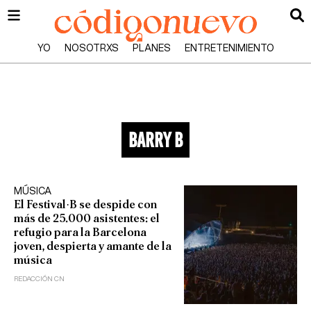
YO
NOSOTRXS
PLANES
ENTRETENIMIENTO
barry b
MÚSICA
El Festival·B se despide con
más de 25.000 asistentes: el
refugio para la Barcelona
joven, despierta y amante de la
música
REDACCIÓN CN