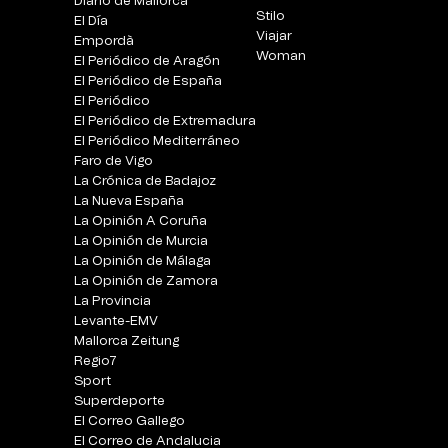
Diario de Mallorca
Stilo
El Día
Viajar
Empordà
Woman
El Periódico de Aragón
El Periódico de España
El Periódico
El Periódico de Extremadura
El Periódico Mediterráneo
Faro de Vigo
La Crónica de Badajoz
La Nueva España
La Opinión A Coruña
La Opinión de Murcia
La Opinión de Málaga
La Opinión de Zamora
La Provincia
Levante-EMV
Mallorca Zeitung
Regio7
Sport
Superdeporte
El Correo Gallego
El Correo de Andalucia